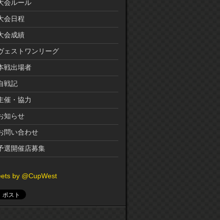
大会ルール
大会日程
大会成績
ヴェストワンリーグ
本戦出場者
自戦記
主催・協力
お知らせ
お問い合わせ
予選開催店募集
ets by @CupWest