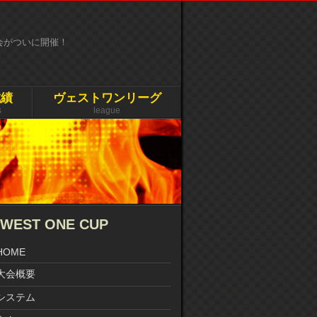
大会がついに開催！
成績
ヴェストワンリーグ
s
league
WEST ONE CUP
HOME
大会概要
システム