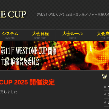
【WEST ONE CUP】西日本最大級メジャー麻雀
システム
大会日程
大会ルール
大会
system
schedule
rules
result
 CUP 2025 開催決定
催決定しました。