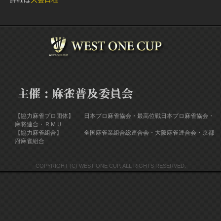
【協力麻雀プロ団体】
日本プロ麻雀協会・最高位戦日本プロ麻雀協会・
麻将連合・ＲＭＵ
【協力麻雀組合】
全国麻雀業組合総連合会・大阪麻雀連合会・京都
府麻雀組合
COPYRIGHT (C) WEST ONE CUP. ALL RIGHTS RESERVED.