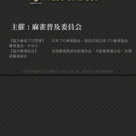
【協力麻雀プロ団体】
日本プロ麻雀協会・最高位戦日本プロ麻雀協会・
麻将連合・ＲＭＵ
【協力麻雀組合】
全国麻雀業組合総連合会・大阪麻雀連合会・京都
府麻雀組合
COPYRIGHT (C) WEST ONE CUP. ALL RIGHTS RESERVED.