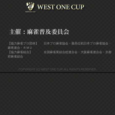
【協力麻雀プロ団体】
日本プロ麻雀協会・最高位戦日本プロ麻雀協会・
麻将連合・ＲＭＵ
【協力麻雀組合】
全国麻雀業組合総連合会・大阪麻雀連合会・京都
府麻雀組合
COPYRIGHT (C) WEST ONE CUP. ALL RIGHTS RESERVED.