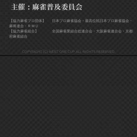
【協力麻雀プロ団体】
日本プロ麻雀協会・最高位戦日本プロ麻雀協会・
麻将連合・ＲＭＵ
【協力麻雀組合】
全国麻雀業組合総連合会・大阪麻雀連合会・京都
府麻雀組合
COPYRIGHT (C) WEST ONE CUP. ALL RIGHTS RESERVED.