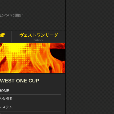
大会がついに開催！
成績
ヴェストワンリーグ
s
league
WEST ONE CUP
HOME
大会概要
システム