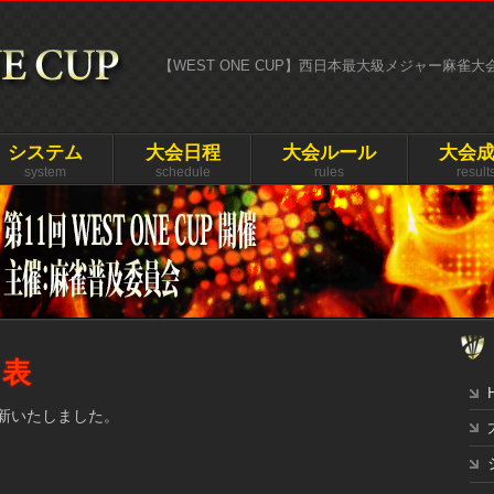
【WEST ONE CUP】西日本最大級メジャー麻雀
システム
大会日程
大会ルール
大会
system
schedule
rules
result
ク表
新いたしました。