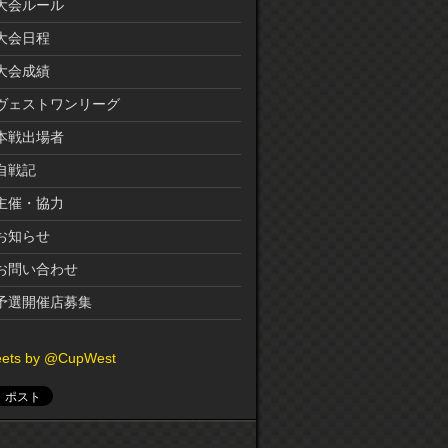
大会ルール
大会日程
大会成績
ヴェストワンリーグ
本戦出場者
自戦記
主催・協力
お知らせ
お問い合わせ
予選開催店募集
ets by @CupWest