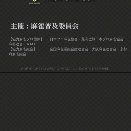
【協力麻雀プロ団体】
日本プロ麻雀協会・最高位戦日本プロ麻雀協会・
麻将連合・ＲＭＵ
【協力麻雀組合】
全国麻雀業組合総連合会・大阪麻雀連合会・京都
府麻雀組合
COPYRIGHT (C) WEST ONE CUP. ALL RIGHTS RESERVED.