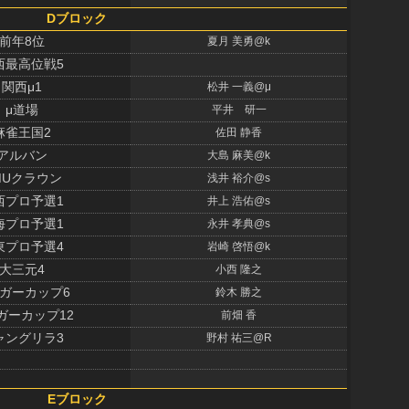
Dブロック
前年8位
夏月 美勇@k
西最高位戦5
関西μ1
松井 一義@μ
μ道場
平井 研一
麻雀王国2
佐田 静香
アルバン
大島 麻美@k
MUクラウン
浅井 裕介@s
西プロ予選1
井上 浩佑@s
海プロ予選1
永井 孝典@s
東プロ予選4
岩崎 啓悟@k
大三元4
小西 隆之
ガーカップ6
鈴木 勝之
ガーカップ12
前畑 香
ャングリラ3
野村 祐三@R
Eブロック