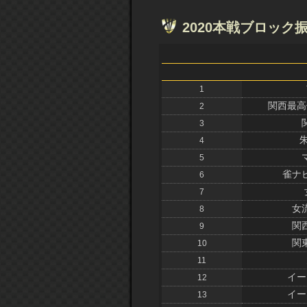
2020本戦ブロック
1
関西最高
2
3
4
5
雀ナ
6
7
女
8
関
9
関
10
11
イー
12
イー
13