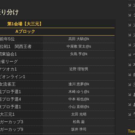
振り分け
第1会場【大三元】
Aブロック
前年5位
高田 大騎@k
位戦1 関西王者
中屋敷 実太@s
関東協会1
矢島 亨@k
朱雀リーグ
マツオカ1
近野 理智男
ビオンライン1
女流雀王
逢川 恵夢@k
流プロ予選1
木崎 ゆう@s
西プロ予選4
中本 裕也@k
東プロ予選1
小山 直樹@s
大三元1
太田 光晴
ガーカップ3
松島 巌
ガーカップ9
坂井 準司
Twe