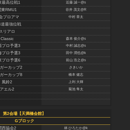
東最高位戦1
近藤 誠一@s
関東RMU1
谷井 茂文@R
会プロアマ
中村 章太
海道最強位戦
スリアロ
Classic
森本 俊介@s
西プロ予選3
中村 誠志@s
海プロ予選3
田中 潤也@k
東プロ予選6
前山 浩之@s
ガーカップ2
さきいか
ガーカップ8
橋本 健志
風鈴2
上利 大輝
アエル2
菊池 隼太
第2会場【天満橋会館】
Gブロック
関西協会2
林 ひろたか@k