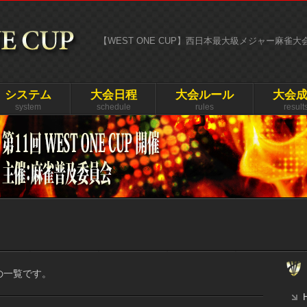
【WEST ONE CUP】西日本最大級メジャー麻雀
システム
大会日程
大会ルール
大会
system
schedule
rules
result
者の一覧です。