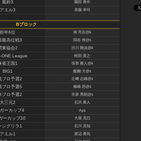
風鈴3
園田 勇作
アエル3
斉藤 幸司
Bブロック
前年6位
南 亮吉@k
西最高位戦3
関谷 僚@s
関東協会2
渋川 難波@k
-ONE League
軽部 貴之
麻雀王国1
張替 雅人@k
BIG1
醍醐 大@s
流プロ予選2
丘﨑 志織@s
西プロ予選5
楠橋 思@s
東プロ予選2
市原 秀朗@s
大三元2
石沢 勇人
ガーカップ4
Aya
ガーカップ10
大屋 克巳
ャングリラ1
石川 克知
アエル1
渡辺 勇気