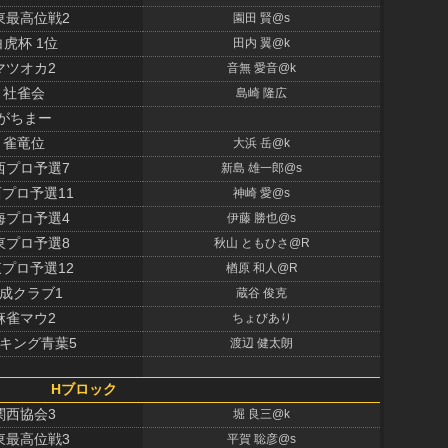
東最高位戦2
園田 賢@s
白虎杯 1位
田内 翼@k
マツオカ2
音無 愛音@k
社雀会
島崎 隆広
がちまー
雀竜位
大浜 岳@k
西プロ予選7
新島 雄一郎@s
プロ予選11
神崎 愛@s
海プロ予選4
伊藤 勝也@s
東プロ予選8
秋山 ともひさ@R
プロ予選12
楢原 和人@R
成クラブ1
蔵谷 俊克
麻雀マウ2
ちょびあり
キング青葉5
渡辺 健太朗
Hブロック
関西協会3
堀 良三@k
東最高位戦3
平賀 聡彦@s