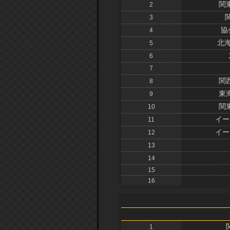
関
2
3
協
4
北
5
6
7
関
8
東
9
関
10
イー
11
イー
12
13
14
15
16
1