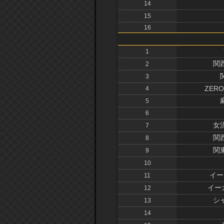
14
15
16
1
関
2
3
ZERO
4
5
6
女
7
関
8
関
9
10
イー
11
イー
12
シ
13
14