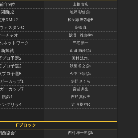
前年9位
山越 貴広
関西μ2
地野 彰信@μ
関東RMU2
松ケ瀬 隆弥@R
ウェスタンC
高橋 真
マーチャオ
飯沼 雅由@s
ムネットワーク
三宅 浩一
新輝戦
山田 独歩@s
西プロ予選2
田村 洸@μ
海プロ予選2
秋葉 啓之@s
東プロ予選5
今中 正宗@s
ガーカップ1
夢野 さくら
ガーカップ7
宮城 典生
風鈴1
吉野 真佐夫
ャングリラ4
辻 直樹@R
Fブロック
関西協会1
西村 雄一郎@k