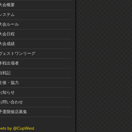
大会概要
システム
大会ルール
大会日程
大会成績
ヴェストワンリーグ
本戦出場者
自戦記
主催・協力
お知らせ
お問い合わせ
予選開催店募集
ets by @CupWest