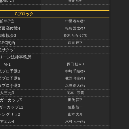
麻雀パオ
石井 和明
Cブロック
前年7位
中里 春奈@s
西最高位戦4
松島 浩太@s
関東協会3
鈴木 たろう@k
GPC関西
西田 佳正
雀サクッ1
リーン法律事務所
M-1
岡田 桂＠μ
流プロ予選3
御崎 千結@k
西プロ予選6
牧野 伸彦@s
東プロ予選3
塩澤 彰大@s
大三元3
岡本 宗貴
ガーカップ5
田代 祥平
ガーカップ11
佐藤 智一
ャングリラ2
山本 大介
アエル4
木村 元一@s